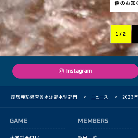
催のお知
1 / 2
Instagram
慶應義塾體育會水泳部水球部門
>
ニュース
>
2023
GAME
MEMBERS