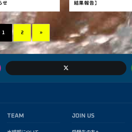
らせ
結果報告】
1
2
»
年
TEAM
JOIN US