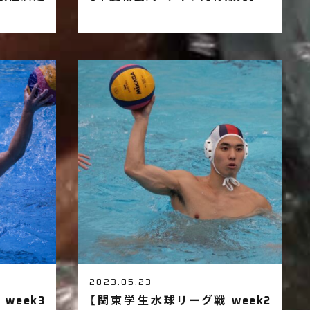
2023.05.23
week3
【関東学生水球リーグ戦 week2