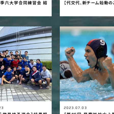
 秋季六大学合同練習会 結
【代交代、新チーム始動の
23
2023.07.03