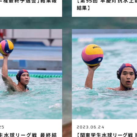
手権最終予選会】結果報
【第95回 早慶対抗水上
結果】
25
2023.06.24
生水球リーグ戦 最終結
【関東学生水球リーグ戦 