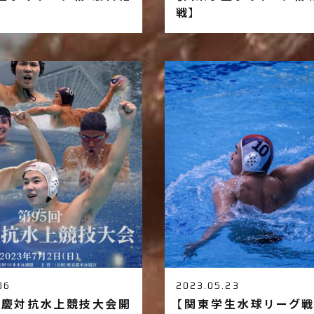
戦】
06
2023.05.23
早慶対抗水上競技大会開
【関東学生水球リーグ戦 