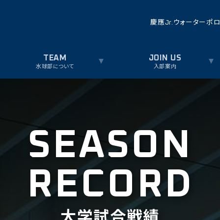
慶應Jr.ウォーターポ
水球部について
入部案内
SEASON
RECORD
大学試合戦績