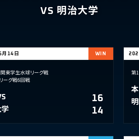
VS 明治大学
06月14日
WIN
20
年度関東学生水球リーグ戦
第
リーグ戦6回戦
本
VS
16
明
大学
14