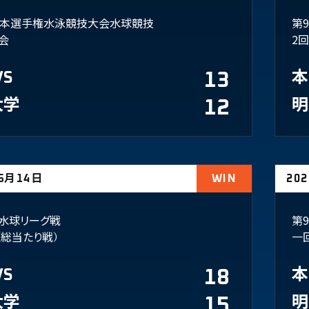
日本選手権水泳競技大会水球競技
第
会
2
VS
13
本
大学
12
明
05月14日
WIN
20
水球リーグ戦
第
（総当たり戦）
一
VS
18
本
大学
15
明