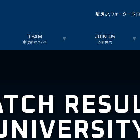
慶應Jr.ウォーターポ
水球部について
入部案内
TCH RESU
UNIVERSIT