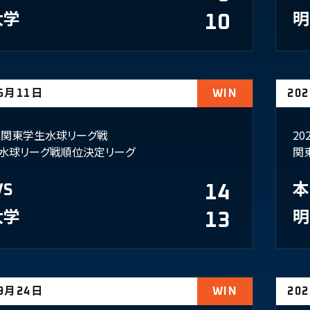
大学
10
明
06月11日
WIN
20
年度関東学生水球リーグ戦
2
水球リーグ戦順位決定リーグ
関
VS
14
本
大学
13
明
09月24日
WIN
20