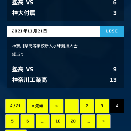
塾高
VS
6
神大付属
3
2021年11月21日
LOSE
神奈川県高等学校新人水球競技大会
総当り
塾高
VS
9
神奈川工業高
13
4 / 21
« 先頭
«
...
2
3
4
5
6
...
10
20
...
»