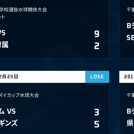
学校選抜水球競技大会
千
ント
B
VS
9
S
付属
2
02月23日
LOSE
20
ズイカップ水球大会
千
ム
VS
3
B
ギンズ
5
県