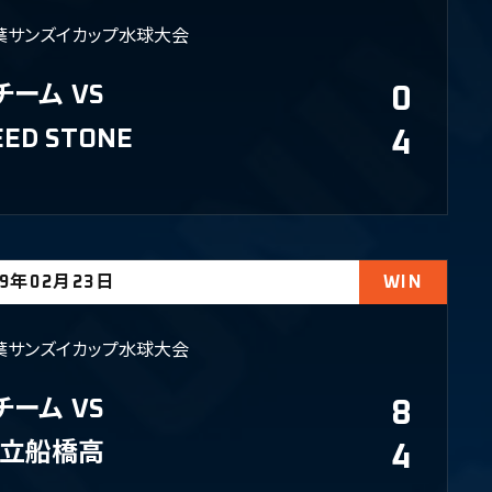
葉サンズイカップ水球大会
チーム
VS
0
EED STONE
4
19年02月23日
WIN
葉サンズイカップ水球大会
チーム
VS
8
立船橋高
4