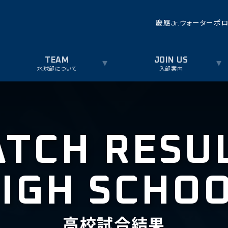
慶應Jr.ウォーターポ
水球部について
入部案内
TCH RESU
IGH SCHO
高校試合結果