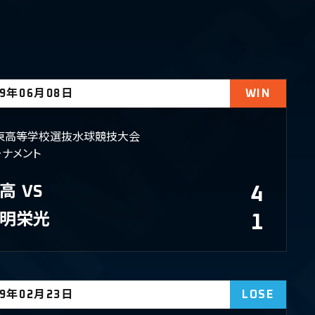
19年06月08日
WIN
東高等学校選抜水球競技大会
ーナメント
高
VS
4
明栄光
1
19年02月23日
LOSE