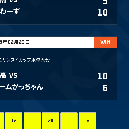
高
VS
5
わーず
10
19年02月23日
WIN
葉サンズイカップ水球大会
高
VS
10
ームかっちゃん
6
12
...
20
...
»