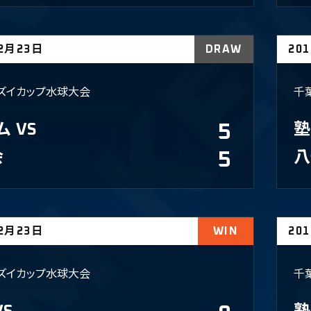
02月23日
DRAW
20
ズイカップ水球大会
千
ム
VS
5
塾
会
5
八
02月23日
WIN
20
ズイカップ水球大会
千