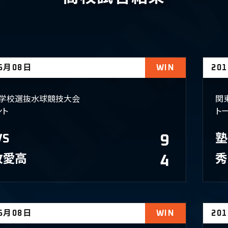
06月08日
WIN
20
学校選抜水球競技大会
関
ント
ト
VS
9
塾
敬愛高
4
秀
06月08日
WIN
20