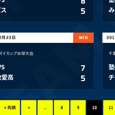
VS
8
塾
パス
5
み
02月23日
WIN
20
ズイカップ水球大会
千
VS
7
塾
敬愛高
5
チ
« 先頭
«
...
8
9
10
11