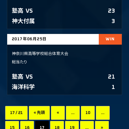
塾高
VS
23
神大付属
3
2017年06月25日
WIN
神奈川県高等学校総合体育大会
総当たり
塾高
VS
21
海洋科学
1
17 / 21
« 先頭
«
...
10
...
15
16
17
18
19
...
»