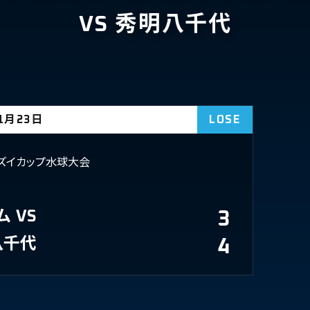
VS 秀明八千代
11月23日
LOSE
ズイカップ水球大会
ム
VS
3
八千代
4