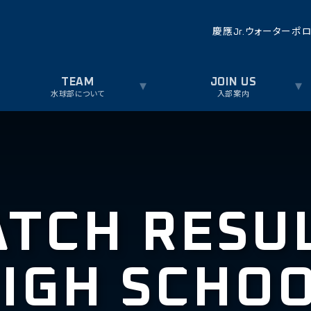
慶應Jr.ウォーターポ
水球部について
入部案内
TCH RESU
IGH SCHO