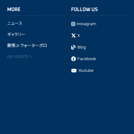
MORE
FOLLOW US
ニュース
Instagram
ギャラリー
X
慶應Jr.ウォーターポロ
Blog
OB・OGの方へ
Facebook
Youtube
This site is protected by reCAPTCHA and the Google
Privacy Policy
and
Terms of Service
apply.
プライバシーポリシー
お問い合わせ
リンク
© Keio University Water Polo Team