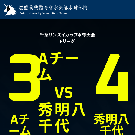
千葉サンズイカップ水球大会
Fリーグ
3
4
Aチー
ム
VS
秀明八
Aチ
秀明八
千代
ーム
千代