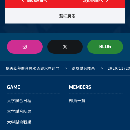
前の記事へ
次の記事へ
一覧に戻る
BLOG
慶應義塾體育會水泳部水球部門
>
高校試合結果
>
2020/11/
GAME
MEMBERS
大学試合日程
部員一覧
大学試合結果
大学試合戦績