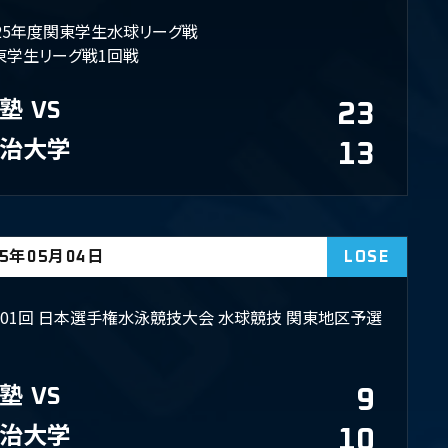
025年度関東学生水球リーグ戦
東学生リーグ戦1回戦
塾
VS
23
治大学
13
25年05月04日
LOSE
101回 日本選手権水泳競技大会 水球競技 関東地区予選
塾
VS
9
治大学
10