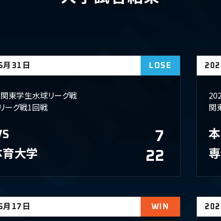
05月31日
LOSE
20
年度関東学生水球リーグ戦
2
リーグ戦1回戦
関
VS
7
本
体育大学
22
​
05月17日
WIN
20