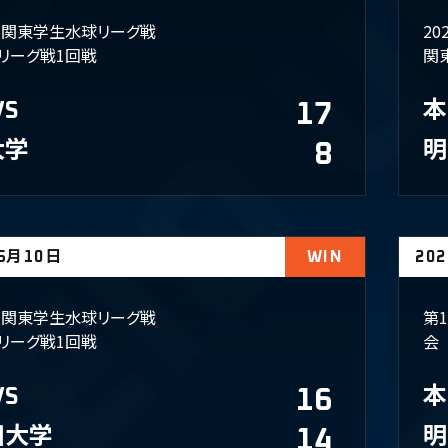
年度関東学生水球リーグ戦
2
リーグ戦1回戦
関
VS
17
本
大学
8
明
05月10日
WIN
20
年度関東学生水球リーグ戦
第
リーグ戦1回戦
会
VS
16
本
田大学
14
明