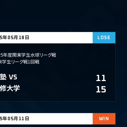
25年05月18日
LOSE
025年度関東学生水球リーグ戦
東学生リーグ戦1回戦
塾
VS
11
専修大学
15
25年05月11日
WIN