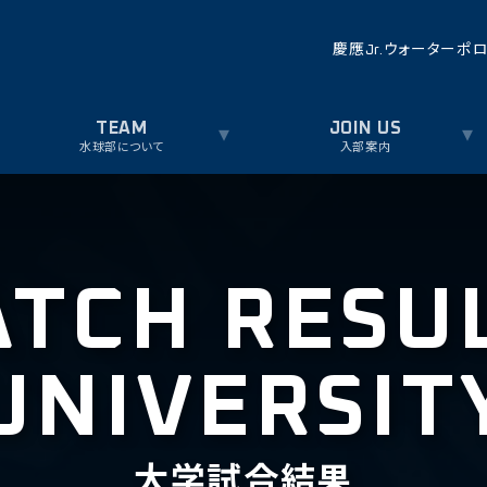
慶應Jr.ウォーターポ
水球部について
入部案内
TCH RESU
UNIVERSIT
大学試合結果