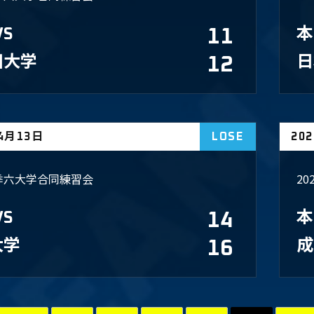
VS
11
本
田大学
12
​
04月13日
LOSE
20
春季六大学合同練習会
2
VS
14
本
大学
16
成