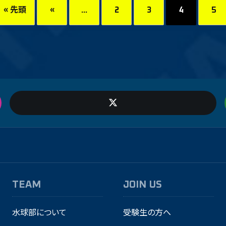
« 先頭
«
...
2
3
4
5
TEAM
JOIN US
水球部について
受験生の方へ