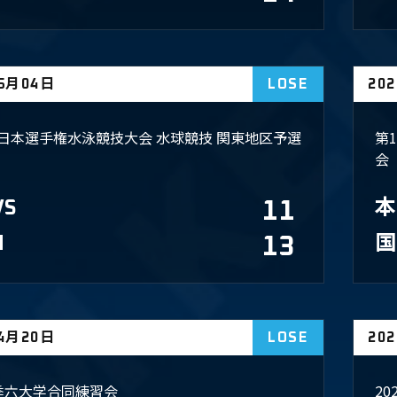
05月04日
LOSE
20
回 日本選手権水泳競技大会 水球競技 関東地区予選
第
会
VS
11
本
N
13
​
04月20日
LOSE
20
春季六大学合同練習会
2