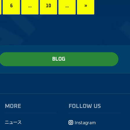
6
...
10
...
»
BLOG
MORE
FOLLOW US
ニュース
Instagram