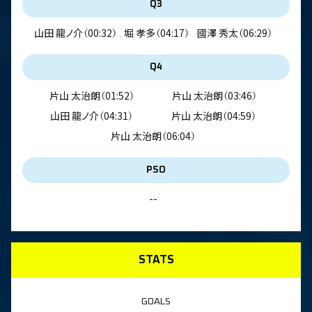
Q3
山田 龍ノ介
（00:32）
堀 孝多
（04:17）
國澤 秀太
（06:29）
Q4
片山 太治朗
（01:52）
片山 太治朗
（03:46）
山田 龍ノ介
（04:31）
片山 太治朗
（04:59）
片山 太治朗
（06:04）
PSO
--
STATS
GOALS