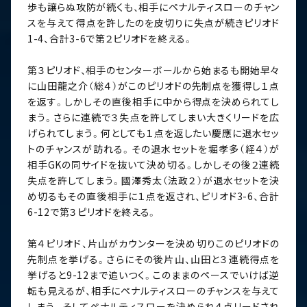
歩も譲らぬ攻防が続くも、相手にペナルティスローのチャン
スを与えて得点を許したのを皮切りに失点が続きピリオド
1-4、合計3-6で第２ピリオドを終える。
第３ピリオド、相手のセンターボールから始まるも開始早々
に山田龍之介（総４）がこのピリオドの先制点を獲得し１点
を返す。しかしその直後相手に中から得点を決められてし
まう。さらに連続で３失点を許してしまい大きくリードを広
げられてしまう。何としても１点を返したい慶應に退水セッ
トのチャンスが訪れる。その退水セットを堀孝多（経４）が
相手GKの同サイドを抜いて決め切る。しかしその後２連続
失点を許してしまう。國澤秀太（法政２）が退水セットを決
め切るもその直後相手に１点を返され、ピリオド3-6、合計
6-12で第３ピリオドを終える。
第４ピリオド、片山がカウンターを決め切りこのピリオドの
先制点を挙げる。さらにその後片山、山田と３連続得点を
挙げると9-12まで追いつく。このままのペースでいけば逆
転も見えるが、相手にペナルティスローのチャンスを与えて
しまう。そしてペナルティスローを決められ４点リードされ