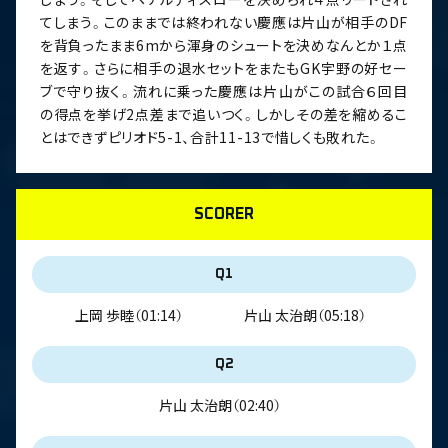
てしまう。このままでは終われない慶應は片山が相手のDF
を背負ったまま6mから渾身のシュートを決めなんとか１点
を返す。さらに相手の退水セットをまたもGK宇野の好セー
ブで守り抜く。流れに乗った慶應は片山がこの試合６回目
の得点を挙げ2点差まで追いつく。しかしその差を縮めるこ
とはできずピリオド5-1、合計11-13で惜しくも敗れた。
SCORER
Q1
上岡 歩睦
（01:14）
片山 太治朗
（05:18）
Q2
片山 太治朗
（02:40）