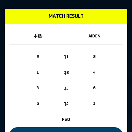
MATCH RESULT
本塾
AIDEN
2
Q1
2
1
Q2
4
3
Q3
6
5
Q4
1
--
PSO
--