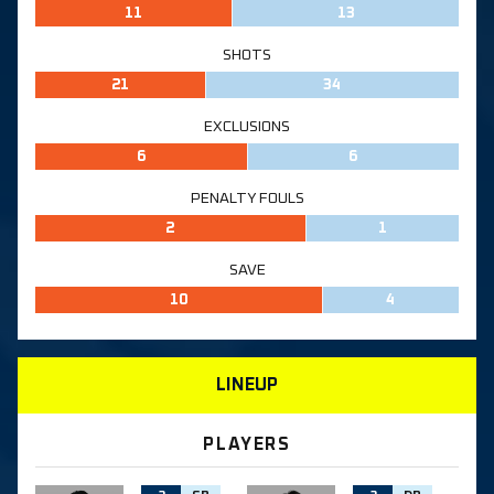
11
13
SHOTS
21
34
EXCLUSIONS
6
6
PENALTY FOULS
2
1
SAVE
10
4
LINEUP
PLAYERS