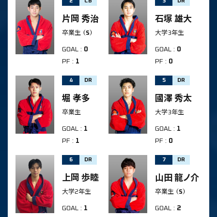
2
CB
3
DR
片岡 秀治
石塚 雄大
卒業生
（S）
大学3年生
GOAL
:
0
GOAL
:
0
PF
:
1
PF
:
0
4
DR
5
DR
堀 孝多
國澤 秀太
卒業生
大学3年生
GOAL
:
1
GOAL
:
1
PF
:
1
PF
:
0
6
DR
7
DR
上岡 歩睦
山田 龍ノ介
大学2年生
卒業生
（S）
GOAL
:
1
GOAL
:
2