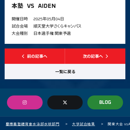
本塾
VS
AIDEN
開催日時
2025年05月04日
試合会場
順天堂大学さくらキャンパス
大会種別
日本選手権 関東予選
前の記事へ
次の記事へ
一覧に戻る
BLOG
慶應義塾體育會水泳部水球部門
>
大学試合結果
>
関東大会 vsA