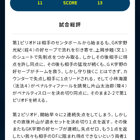
11
SCORE
13
試合総評
第1ピリオドは相手のセンタボールから始まるも、GK宇野
光紀（経４）の好セーブで流れを引き寄せ、上岡歩睦（文１）
のシュートで先制点をつかみ取る。しかしその後相手に得
点を許し同点に。その後も相手の猛攻が続くも、ＧＫ宇野の
好セーブがチームを救う。しかし守り抜くことはできず、カ
ウンターで失点し相手に１点リードされる。そして小林海渡
（法法４）がペナルティファールを誘発し片山太治郎（環４）
がペナルティスローを決め切り同点に。そのまま2-2で第１
ピリオドを終える。
第２ピリオド、開始早々に２連続失点をしてしまう。しかし
その直後片山が退水セットを決め切り１点を返す。その後
またもGK宇野の好セーブが連続し失点ゼロ、もう１点を返
したい我々も相手のDFに阻まれ得点できないという両者１