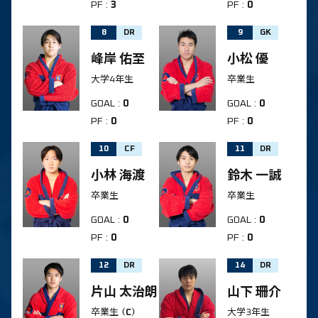
PF
:
3
PF
:
0
8
DR
9
GK
峰岸 佑至
小松 優
大学4年生
卒業生
GOAL
:
0
GOAL
:
0
PF
:
0
PF
:
0
10
CF
11
DR
小林 海渡
鈴木 一誠
卒業生
卒業生
GOAL
:
0
GOAL
:
0
PF
:
0
PF
:
0
12
DR
14
DR
片山 太治朗
山下 珊介
卒業生
（C）
大学3年生