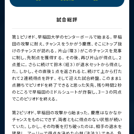
試合総評
第１ピリオド、早稲田大学のセンターボールで始まる。早稲
田の攻撃に耐え、チャンスをうかがう慶應、そこにトップ抜
けのチャンスが訪れる。片山（環３）がこのチャンスを見事
に制し、先制点を獲得する。その後、再び片山が得点し、２
点差に。さらに続けて鈴木（経３）が退水セットから得点し
た。しかし、その直後１点を返されると、続けて上から打た
れて２連続得点を許す。そして迎えた試合終盤。このまま１
点勝ちでピリオドを終了できると思った矢先、残り時間２秒
のところで早稲田のミドルシュートが炸裂し、3－３の同点
でこのピリオドを終える。
第2ピリオド、早稲田の攻撃から始まった。慶應はなかなか
チャンスをものにできず、両者ともに得点のない状態が続い
ていた。しかし、その均衡を打ち破ったのは、相手の退水を
誘発し、アーリーで得点を決めた小林（法法３）である。負