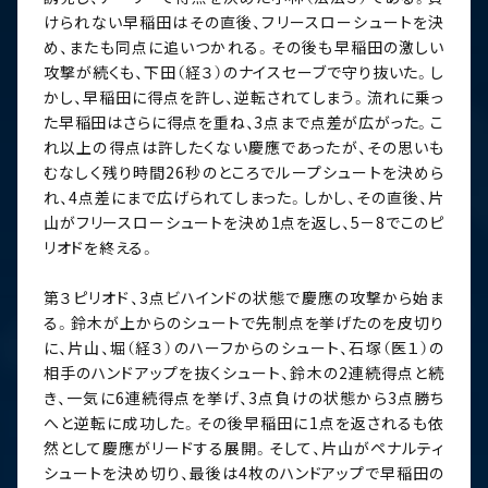
けられない早稲田はその直後、フリースローシュートを決
め、またも同点に追いつかれる。その後も早稲田の激しい
攻撃が続くも、下田（経３）のナイスセーブで守り抜いた。し
かし、早稲田に得点を許し、逆転されてしまう。流れに乗っ
た早稲田はさらに得点を重ね、3点まで点差が広がった。こ
れ以上の得点は許したくない慶應であったが、その思いも
むなしく残り時間26秒のところでループシュートを決めら
れ、4点差にまで広げられてしまった。しかし、その直後、片
山がフリースローシュートを決め1点を返し、5－8でこのピ
リオドを終える。
第３ピリオド、3点ビハインドの状態で慶應の攻撃から始ま
る。鈴木が上からのシュートで先制点を挙げたのを皮切り
に、片山、堀（経３）のハーフからのシュート、石塚（医１）の
相手のハンドアップを抜くシュート、鈴木の2連続得点と続
き、一気に6連続得点を挙げ、3点負けの状態から3点勝ち
へと逆転に成功した。その後早稲田に1点を返されるも依
然として慶應がリードする展開。そして、片山がペナルティ
シュートを決め切り、最後は4枚のハンドアップで早稲田の