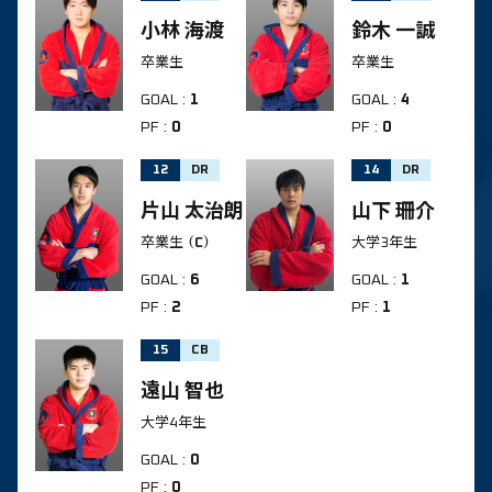
小林 海渡
鈴木 一誠
卒業生
卒業生
GOAL
:
1
GOAL
:
4
PF
:
0
PF
:
0
12
DR
14
DR
片山 太治朗
山下 珊介
卒業生
（C）
大学3年生
GOAL
:
6
GOAL
:
1
PF
:
2
PF
:
1
15
CB
遠山 智也
大学4年生
GOAL
:
0
PF
:
0