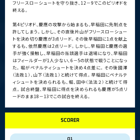
フリースローシュートを守り抜き、12－9でこのピリオドを
終える。
第4ピリオド、慶應の攻撃から始まるも、早稲田に先制点を
許してしまう。しかし、その直後片山がフリースローシュー
トを決め切り慶應が3点リード。その後早稲田に1点を献上
するも、依然慶應は2点リード。しかし、早稲田と慶應の選
手が強く接触し、早稲田の当該選手は退場になり、早稲田
はフィールダーが1人少ない、6－5の状態で戦うことになっ
た。堀がペナルティシュートを決め4点差に。その後國澤
（法政１）、山下（法政１）と続けて得点。早稲田にペナルテ
ィシュートを決められるも、堀、田中（法法２）と続けて得
点。試合終盤、早稲田に得点を決められるも慶應が5点リ
ードのまま18－13でこの試合を終える。
SCORER
Q1