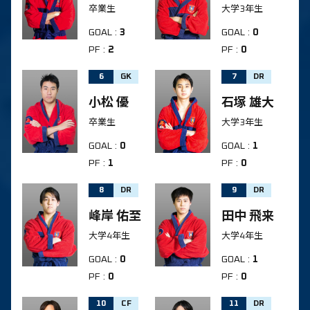
卒業生
大学3年生
GOAL
:
3
GOAL
:
0
PF
:
2
PF
:
0
6
GK
7
DR
小松 優
石塚 雄大
卒業生
大学3年生
GOAL
:
0
GOAL
:
1
PF
:
1
PF
:
0
8
DR
9
DR
峰岸 佑至
田中 飛来
大学4年生
大学4年生
GOAL
:
0
GOAL
:
1
PF
:
0
PF
:
0
10
CF
11
DR