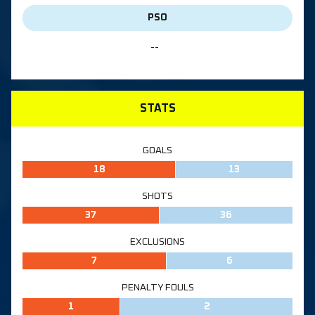
PSO
--
STATS
GOALS
18
13
SHOTS
37
36
EXCLUSIONS
7
6
PENALTY FOULS
1
2