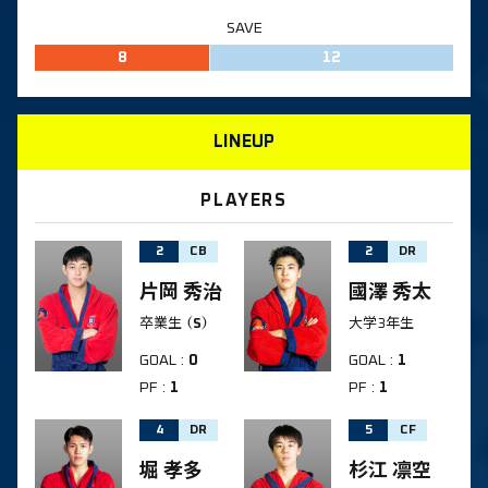
SAVE
8
12
LINEUP
PLAYERS
2
CB
2
DR
片岡 秀治
國澤 秀太
卒業生
（S）
大学3年生
GOAL
:
0
GOAL
:
1
PF
:
1
PF
:
1
4
DR
5
CF
堀 孝多
杉江 凛空