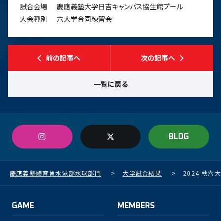
試合会場
慶應義塾大学日吉キャンパス協生館プール
大会種別
六大学合同練習会
前の記事へ
次の記事へ
一覧に戻る
BLOG
慶應義塾體育會水泳部水球部門
>
大学試合結果
>
2024 秋六
GAME
MEMBERS