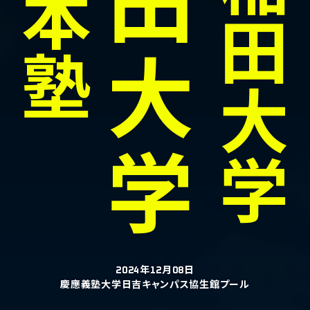
田
本
田
塾
大
大
学
学
2024年12月08日
慶應義塾大学日吉キャンパス協生館プール