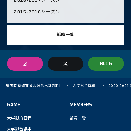
2016-2017シーズン
2015-2016シーズン
戦績一覧
BLOG
慶應義塾體育會水泳部水球部門
>
大学試合戦績
>
2020-20
GAME
MEMBERS
大学試合日程
部員一覧
大学試合結果