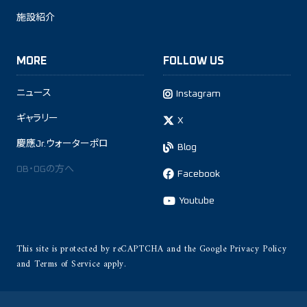
施設紹介
MORE
FOLLOW US
ニュース
Instagram
ギャラリー
X
慶應Jr.ウォーターポロ
Blog
OB・OGの方へ
Facebook
Youtube
This site is protected by reCAPTCHA and the Google
Privacy Policy
and
Terms of Service
apply.