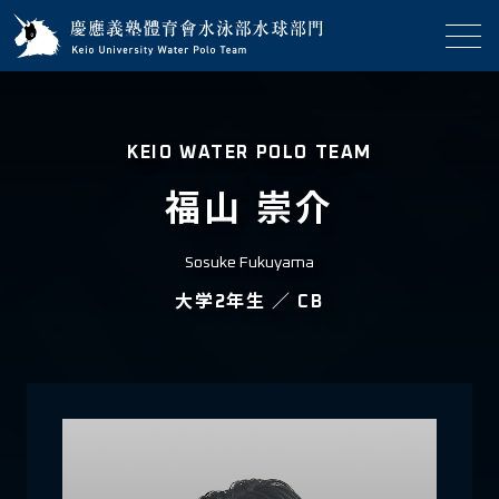
KEIO WATER POLO TEAM
福山 崇介
Sosuke Fukuyama
大学2年生
／
CB