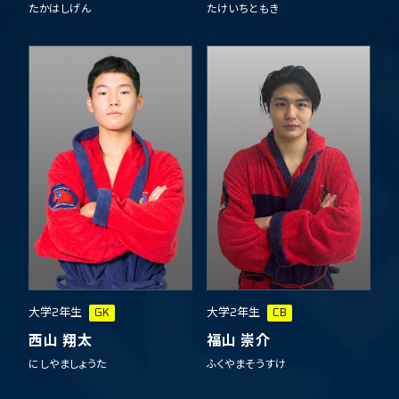
たかはしげん
たけいちともき
大学2年生
GK
大学2年生
CB
西山 翔太
福山 崇介
にしやましょうた
ふくやまそうすけ