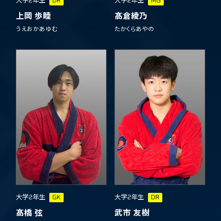
大学2年生
DR
大学2年生
MG
上岡 歩睦
髙倉綾乃
うえおかあゆむ
たかくらあやの
大学2年生
GK
大学2年生
DR
髙橋 弦
武市 友樹