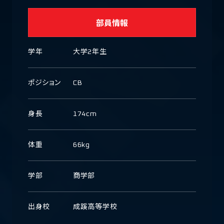
部員情報
学年
大学2年生
ポジション
CB
身長
174cm
体重
66kg
学部
商学部
出身校
成蹊高等学校