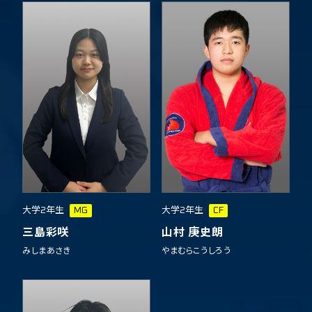
大学2年生
MG
大学2年生
CF
三島彩咲
山村 庚史朗
みしまあさき
やまむらこうしろう