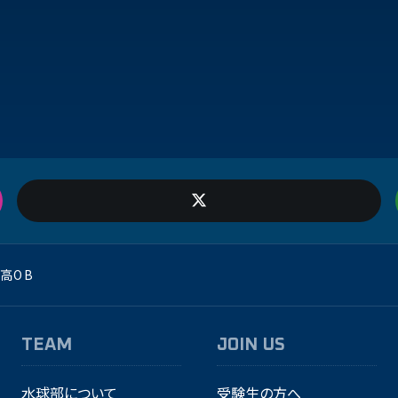
高OB
TEAM
JOIN US
水球部について
受験生の方へ