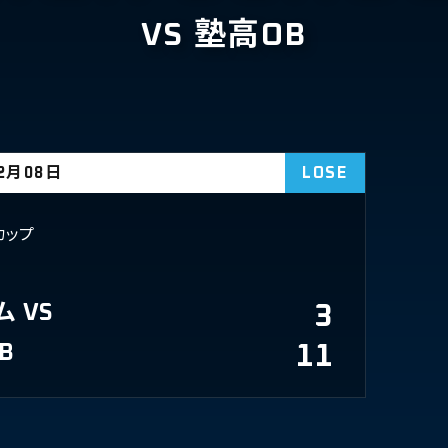
VS 塾高OB
02月08日
LOSE
カップ
ム
VS
3
B
11