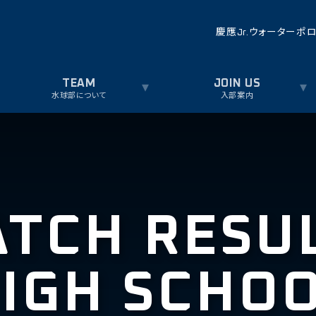
慶應Jr.ウォーターポ
水球部について
入部案内
TCH RESU
IGH SCHO