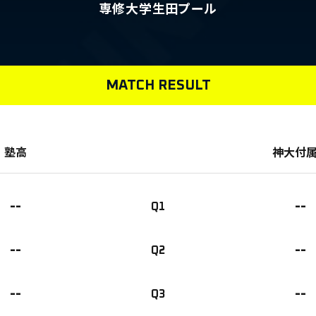
専修大学生田プール
MATCH RESULT
塾高
神大付
--
--
Q1
--
--
Q2
--
--
Q3