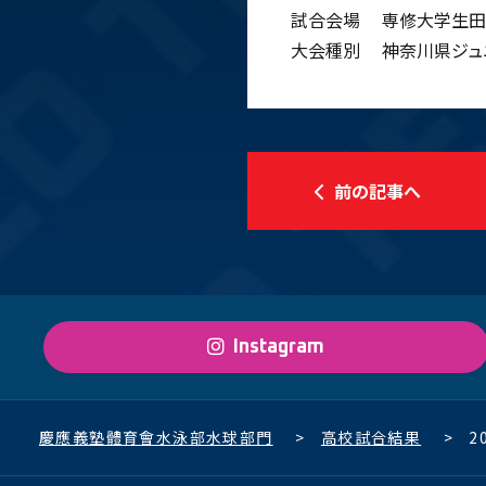
試合会場
専修大学生田
大会種別
神奈川県ジュ
前の記事へ
Instagram
慶應義塾體育會水泳部水球部門
>
高校試合結果
>
2