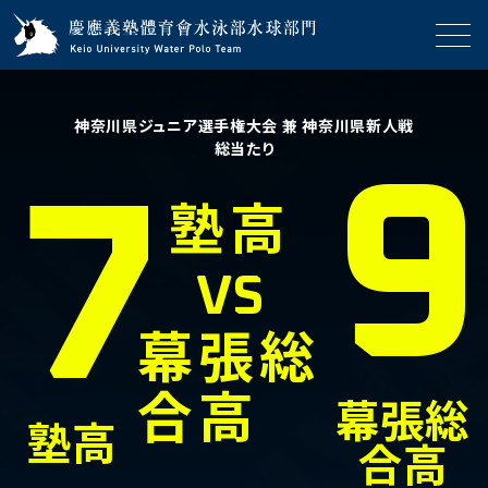
神奈川県ジュニア選手権大会 兼 神奈川県新人戦
総当たり
9
7
塾高
VS
幕張総
合高
幕張総
塾高
合高