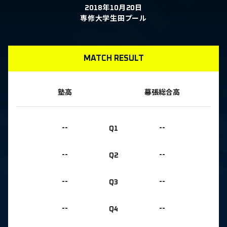
2018年10月20日
専修大学生田プール
MATCH RESULT
塾高
幕張総合高
--
Q1
--
--
Q2
--
--
Q3
--
--
Q4
--