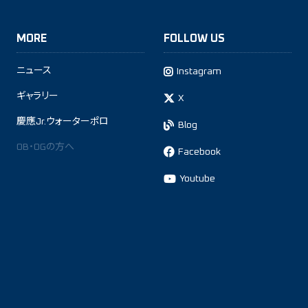
MORE
FOLLOW US
ニュース
Instagram
ギャラリー
X
慶應Jr.ウォーターポロ
Blog
OB・OGの方へ
Facebook
Youtube
This site is protected by reCAPTCHA and the Google
Privacy Policy
and
Terms of Service
apply.
プライバシーポリシー
お問い合わせ
リンク