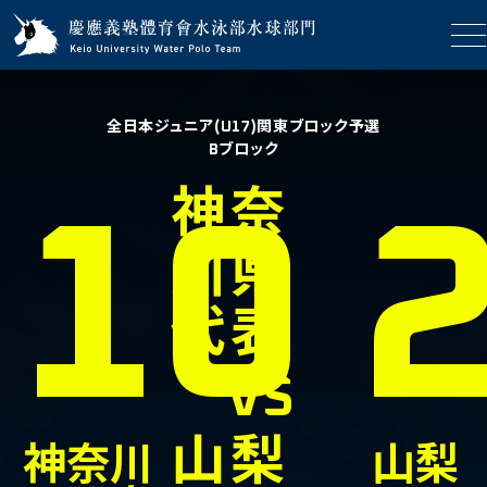
全日本ジュニア(U17)関東ブロック予選
Bブロック
神奈
10
川県
代表
VS
山梨
神奈川
山梨