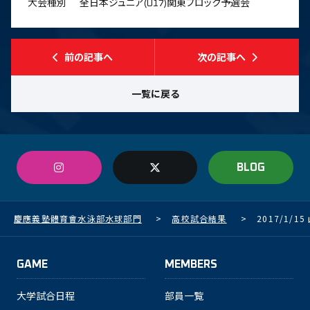
大会種別
全日本ジュニア(U17)関東ブロック予選会
前の記事へ
次の記事へ
一覧に戻る
BLOG
慶應義塾體育會水泳部水球部門
>
高校試合結果
>
2017/1/1
GAME
MEMBERS
大学試合日程
部員一覧