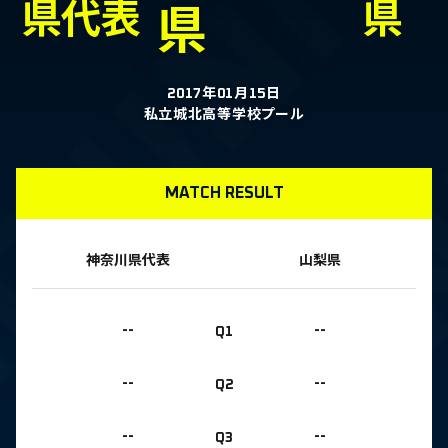
県代表
県
県
2017年01月15日
私立城北高等学校プール
MATCH RESULT
神奈川県代表
山梨県
--
Q1
--
--
Q2
--
--
Q3
--