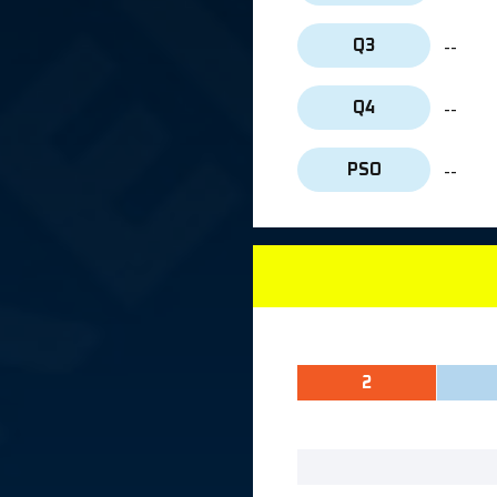
--
Q3
--
Q4
--
PSO
2