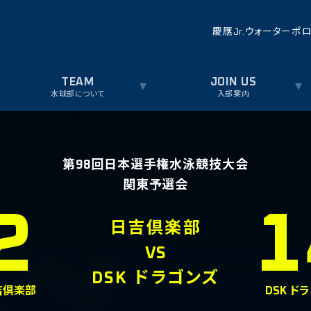
慶應Jr.ウォーターポ
水球部について
入部案内
第98回日本選手権水泳競技大会
関東予選会
2
1
日吉倶楽部
VS
DSK ドラゴンズ
吉倶楽部
DSK ド