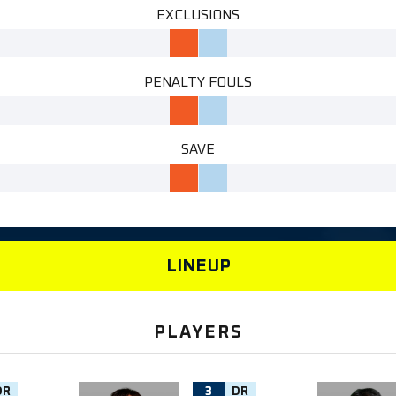
EXCLUSIONS
PENALTY FOULS
SAVE
LINEUP
PLAYERS
DR
3
DR