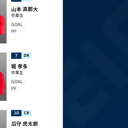
山本 真那大
卒業生
GOAL
:
PF
:
7
DR
堀 孝多
卒業生
GOAL
:
PF
:
10
CB
瓜守 虎太郎