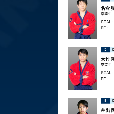
名倉 
卒業生
GOAL
:
PF
:
5
大竹 
卒業生
GOAL
:
PF
:
8
井出 