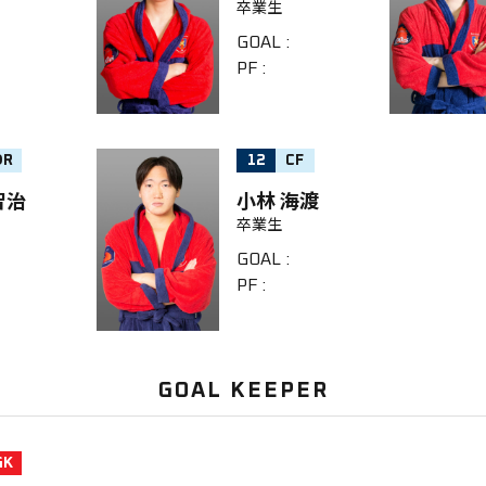
卒業生
GOAL
:
PF
:
DR
12
CF
智治
小林 海渡
卒業生
GOAL
:
PF
:
GOAL KEEPER
GK