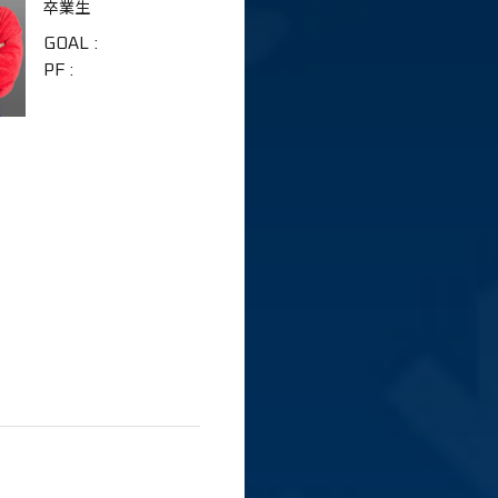
卒業生
GOAL
:
PF
: