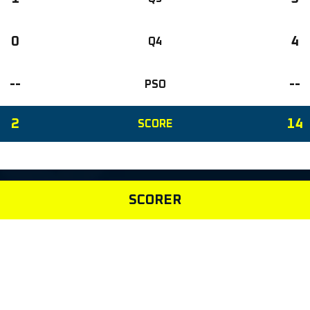
0
4
Q4
--
--
PSO
2
14
SCORE
SCORER