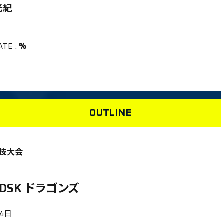
光紀
ATE
:
%
OUTLINE
競技大会
DSK ドラゴンズ
14日