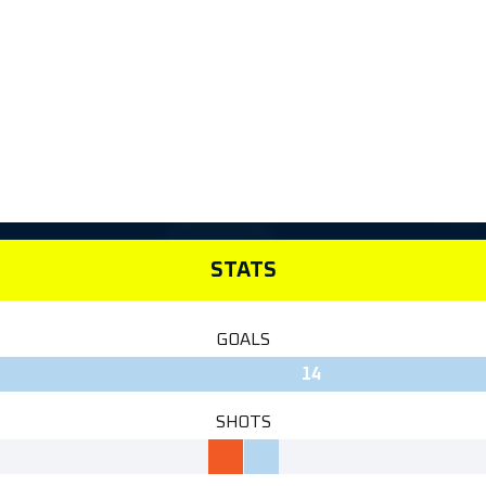
STATS
GOALS
14
SHOTS