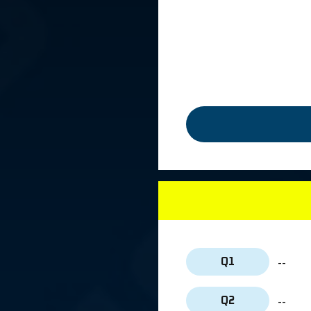
--
Q1
--
Q2