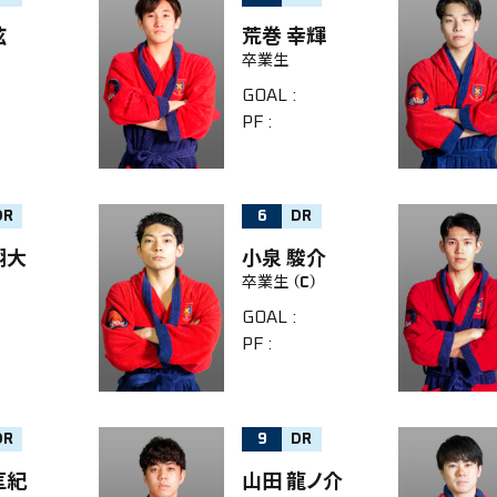
弦
荒巻 幸輝
卒業生
GOAL
:
PF
:
DR
6
DR
翔大
小泉 駿介
卒業生
（C）
GOAL
:
PF
:
DR
9
DR
匡紀
山田 龍ノ介