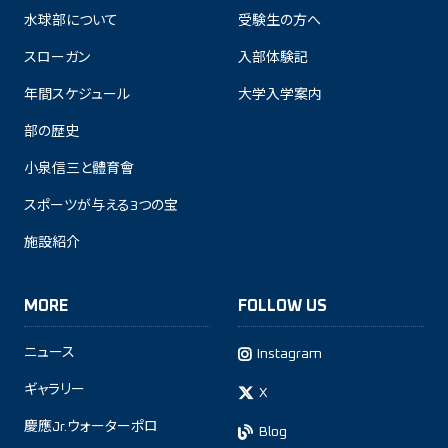
水球部について
受験生の方へ
スローガン
入部体験記
年間スケジュール
大学入学案内
部の歴史
小泉信三と體育會
スポーツが与える3つの宝
施設紹介
MORE
FOLLOW US
ニュース
Instagram
ギャラリー
X
慶應Jr.ウォーターポロ
Blog