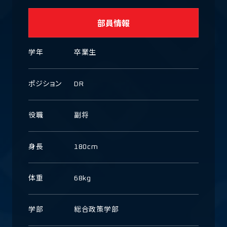
部員情報
学年
卒業生
ポジション
DR
役職
副将
身長
180cm
体重
68kg
学部
総合政策学部