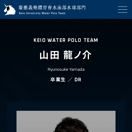
KEIO WATER POLO TEAM
山田 龍ノ介
Ryunosuke Yamada
卒業生
／
DR