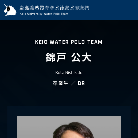
KEIO WATER POLO TEAM
錦戸 公大
Kota Nishikido
卒業生
／
DR