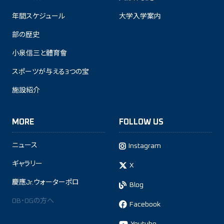
年間スケジュール
大学入学案内
部の歴史
小泉信三と體育會
スポーツが与える3つの宝
施設紹介
MORE
FOLLOW US
ニュース
Instagram
ギャラリー
X
慶應Jr.ウォーターポロ
Blog
OB・OGの方へ
Facebook