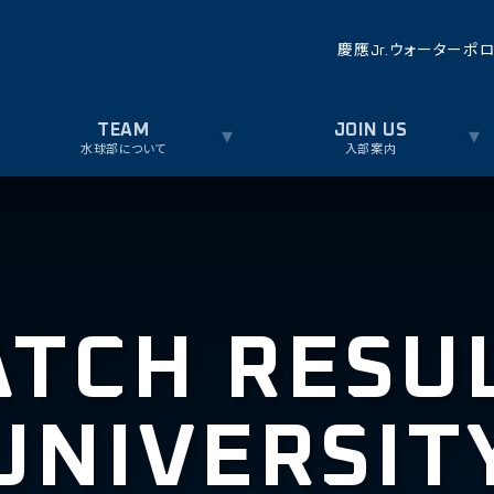
慶應Jr.ウォーターポ
水球部について
入部案内
TCH RESU
UNIVERSIT