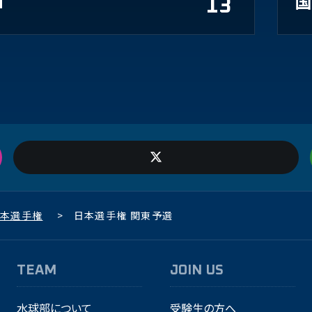
N
13
​
本選手権
>
日本選手権 関東予選
TEAM
JOIN US
水球部について
受験生の方へ