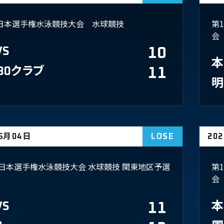
回日本選手権水泳競技大会 水球競技
第
会
VS
10
本
30クラブ
11
明
05月04日
LOSE
20
回 日本選手権水泳競技大会 水球競技 関東地区予選
第
会
VS
11
本